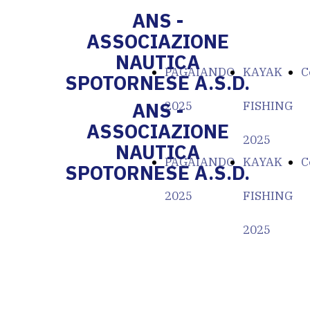
ANS -
ASSOCIAZIONE
NAUTICA
PAGAIANDO
KAYAK
C
SPOTORNESE A.S.D.
ANS -
2025
FISHING
ASSOCIAZIONE
2025
NAUTICA
PAGAIANDO
KAYAK
C
SPOTORNESE A.S.D.
2025
FISHING
2025
Domenica 21 Settembre 2025
Associazione Nautica Spotornese Asd
organizza